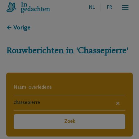
NL
FR
← Vorige
Rouwberichten in
'Chassepierre'
×
Zoek