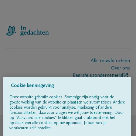
Alle rouwberichten
Over ons
Begrafenisondernemers
Contact
Cookie kennisgeving
Onze website gebruikt cookies. Sommige zijn nodig voor de
goede werking van de website en plaatsen we automatisch. Andere
Volg ons op
cookies worden gebruikt voor analyse, marketing of andere
functionaliteiten; daarvoor vragen we wél jouw toestemming. Door
op “Aanvaard alle cookies” te klikken gaat u akkoord met het
© DELA
opslaan van alle cookies op uw apparaat. Je kan ook je
voorkeuren zelf instellen.