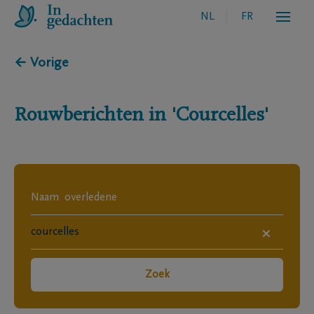
NL
FR
← Vorige
Rouwberichten in
'Courcelles'
×
Zoek