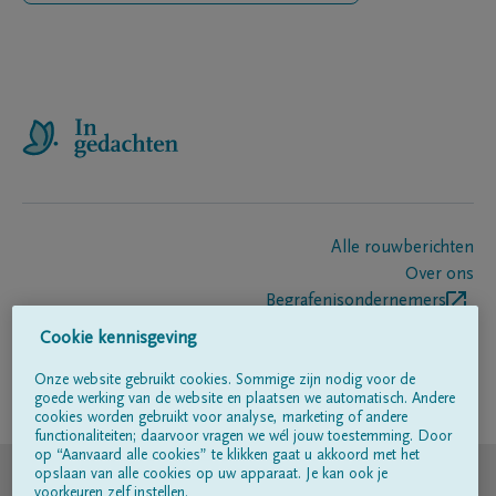
Alle rouwberichten
Over ons
Begrafenisondernemers
Contact
Cookie kennisgeving
Onze website gebruikt cookies. Sommige zijn nodig voor de
goede werking van de website en plaatsen we automatisch. Andere
Volg ons op
cookies worden gebruikt voor analyse, marketing of andere
functionaliteiten; daarvoor vragen we wél jouw toestemming. Door
op “Aanvaard alle cookies” te klikken gaat u akkoord met het
© DELA
opslaan van alle cookies op uw apparaat. Je kan ook je
voorkeuren zelf instellen.