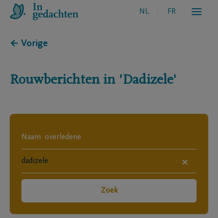
NL
FR
← Vorige
Rouwberichten in
'Dadizele'
×
Zoek