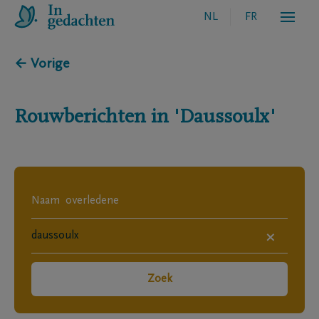
NL
FR
← Vorige
Rouwberichten in
'Daussoulx'
×
Zoek