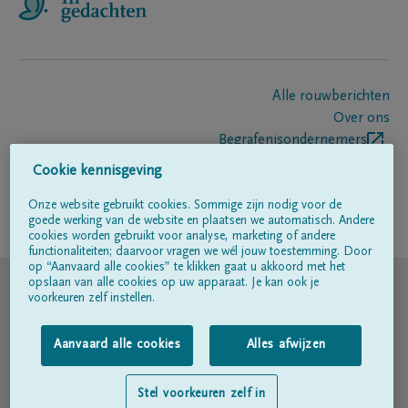
Alle rouwberichten
Over ons
Begrafenisondernemers
Contact
Cookie kennisgeving
Onze website gebruikt cookies. Sommige zijn nodig voor de
goede werking van de website en plaatsen we automatisch. Andere
Volg ons op
cookies worden gebruikt voor analyse, marketing of andere
functionaliteiten; daarvoor vragen we wél jouw toestemming. Door
op “Aanvaard alle cookies” te klikken gaat u akkoord met het
© DELA
opslaan van alle cookies op uw apparaat. Je kan ook je
voorkeuren zelf instellen.
Gebruiksvoorwaarden
Aanvaard alle cookies
Alles afwijzen
Privacyverklaring
Stel voorkeuren zelf in
Toegankelijkheidsverklaring