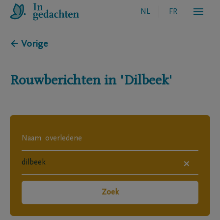
NL
FR
← Vorige
Rouwberichten in
'Dilbeek'
×
Zoek