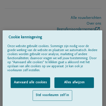
Alle rouwberichten
Over ons
Begrafenisondernemers
Contact
Cookie kennisgeving
Onze website gebruikt cookies. Sommige zijn nodig voor de
goede werking van de website en plaatsen we automatisch. Andere
Volg ons op
cookies worden gebruikt voor analyse, marketing of andere
functionaliteiten; daarvoor vragen we wél jouw toestemming. Door
op “Aanvaard alle cookies” te klikken gaat u akkoord met het
© DELA
opslaan van alle cookies op uw apparaat. Je kan ook je
voorkeuren zelf instellen.
Gebruiksvoorwaarden
Aanvaard alle cookies
Alles afwijzen
Privacyverklaring
Stel voorkeuren zelf in
Toegankelijkheidsverklaring