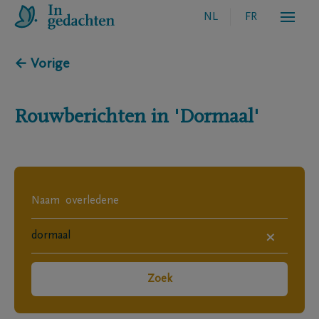
NL
FR
← Vorige
Rouwberichten in
'Dormaal'
×
Zoek