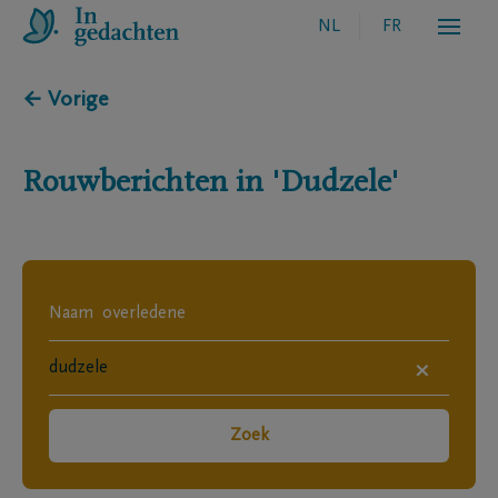
NL
FR
← Vorige
Rouwberichten in
'Dudzele'
×
Zoek