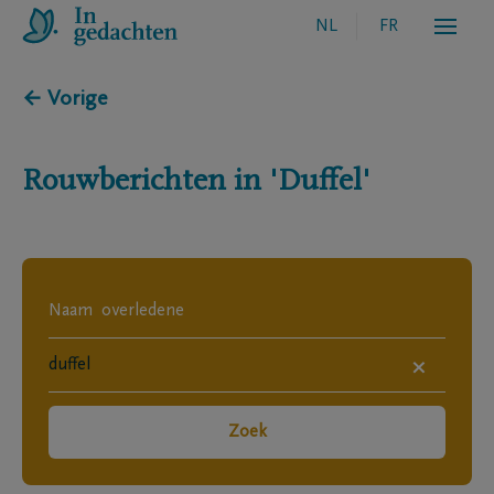
NL
FR
← Vorige
Rouwberichten in
'Duffel'
×
Zoek