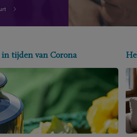
urt
 in tijden van Corona
He