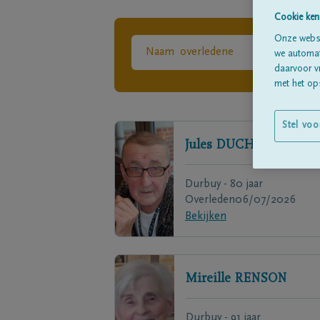
Cookie ken
Onze websi
we automati
daarvoor v
met het ops
Stel voo
Jules
DUCHAINE
Durbuy - 80 jaar
Overleden
06/07/2026
Bekijken
Mireille
RENSON
Durbuy - 91 jaar