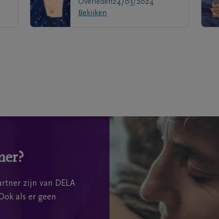
Overleden
24/03/2024
Bekijken
mer?
rtner zijn van DELA
Ook als er geen