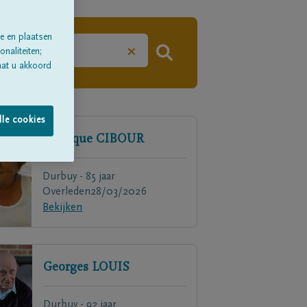
e en plaatsen
×
naliteiten;
aat u akkoord
lle cookies
Monique
CIBOUR
Durbuy - 85 jaar
Overleden
28/03/2026
Bekijken
Georges
LOUIS
Durbuy - 92 jaar