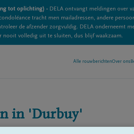
ng tot oplichting) -
DELA ontvangt meldingen over va
ondoléance tracht men mailadressen, andere persoon
controleer de afzender zorgvuldig. DELA onderneemt m
 nooit volledig uit te sluiten, dus blijf waakzaam.
Alle rouwberichten
Over ons
B
n in
'Durbuy'