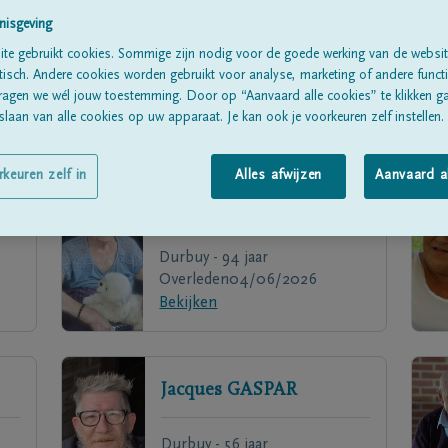
nisgeving
te gebruikt cookies. Sommige zijn nodig voor de goede werking van de websit
sch. Andere cookies worden gebruikt voor analyse, marketing of andere functio
ragen we wél jouw toestemming. Door op “Aanvaard alle cookies” te klikken g
laan van alle cookies op uw apparaat. Je kan ook je voorkeuren zelf instellen.
rkeuren zelf in
Alles afwijzen
Aanvaard a
Berthe
NOLLET
Durbuy - 94 jaar
Overleden
04/06/2026
Bekijken
Jacques
GASPAR
Durbuy - 56 jaar