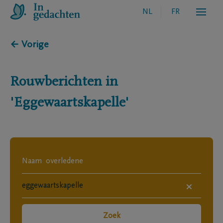
NL
FR
← Vorige
Rouwberichten in
'Eggewaartskapelle'
×
Zoek