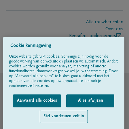
Alle rouwberichten
Over ons
Begrafenisondernemers
Contact
Cookie kennisgeving
Onze website gebruikt cookies. Sommige zijn nodig voor de
goede werking van de website en plaatsen we automatisch. Andere
Volg ons op
cookies worden gebruikt voor analyse, marketing of andere
functionaliteiten; daarvoor vragen we wél jouw toestemming. Door
op “Aanvaard alle cookies” te klikken gaat u akkoord met het
© DELA
opslaan van alle cookies op uw apparaat. Je kan ook je
voorkeuren zelf instellen.
Gebruiksvoorwaarden
Aanvaard alle cookies
Alles afwijzen
Privacyverklaring
Stel voorkeuren zelf in
Toegankelijkheidsverklaring