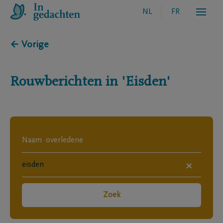
NL
FR
← Vorige
Rouwberichten in
'Eisden'
×
Zoek