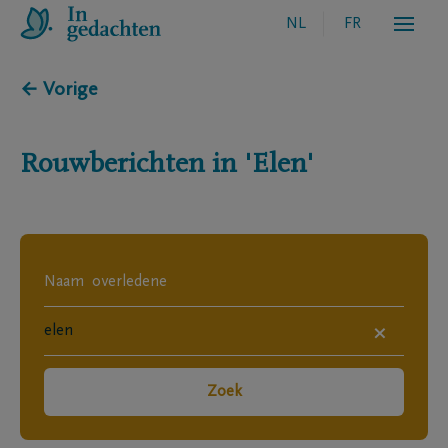
NL
FR
← Vorige
Rouwberichten in
'Elen'
×
Zoek