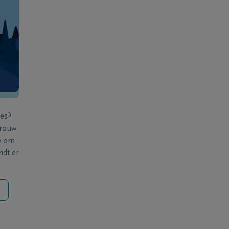
ies?
 rouw
e om
ndt er