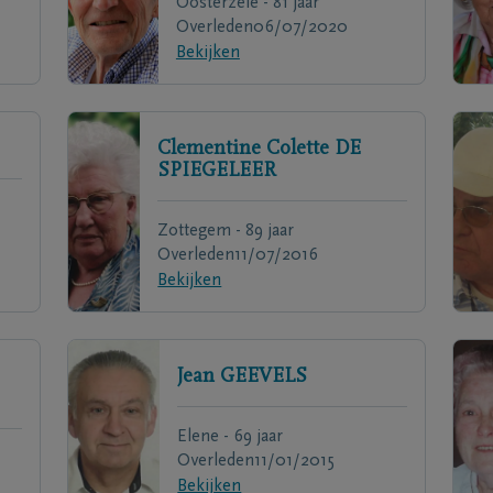
Oosterzele - 81 jaar
Overleden
06/07/2020
Bekijken
Clementine Colette
DE
SPIEGELEER
Zottegem - 89 jaar
Overleden
11/07/2016
Bekijken
Jean
GEEVELS
Elene - 69 jaar
Overleden
11/01/2015
Bekijken