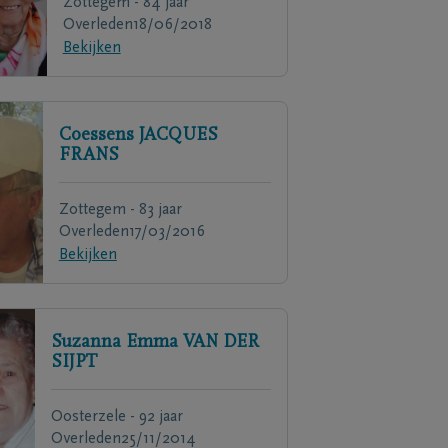
Zottegem - 84 jaar
Overleden
18/06/2018
Bekijken
Coessens
JACQUES
FRANS
Zottegem - 83 jaar
Overleden
17/03/2016
Bekijken
Suzanna Emma
VAN DER
SIJPT
Oosterzele - 92 jaar
Overleden
25/11/2014