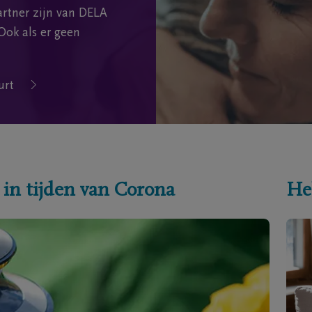
rtner zijn van DELA
Ook als er geen
urt
 in tijden van Corona
He