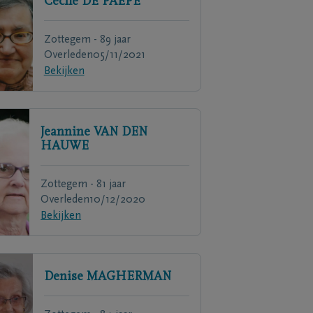
Cecile
DE PAEPE
Zottegem - 89 jaar
Overleden
05/11/2021
Bekijken
Jeannine
VAN DEN
HAUWE
Zottegem - 81 jaar
Overleden
10/12/2020
Bekijken
Denise
MAGHERMAN