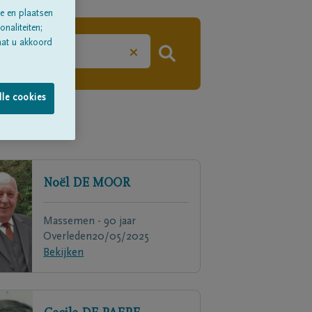
e en plaatsen
naliteiten;
aat u akkoord
×
lle cookies
Noël
DE MOOR
Massemen - 90 jaar
Overleden
20/05/2025
Bekijken