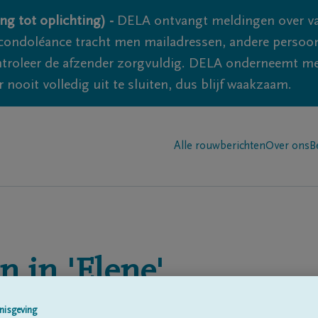
ng tot oplichting) -
DELA ontvangt meldingen over va
ondoléance tracht men mailadressen, andere persoon
controleer de afzender zorgvuldig. DELA onderneemt m
 nooit volledig uit te sluiten, dus blijf waakzaam.
Alle rouwberichten
Over ons
B
n in
'Elene'
nisgeving