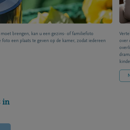
s moet brengen, kan u een gezins- of familiefoto
Verte
foto een plaats te geven op de kamer, zodat iedereen
over 
overl
drama
kinde
N
 in