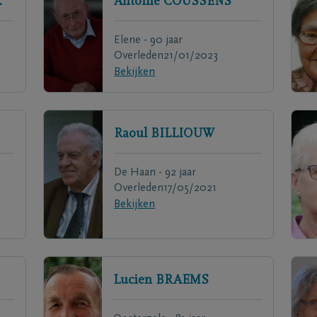
K
Antoine
COUSSENS
Elene - 90 jaar
Overleden
21/01/2023
Bekijken
Raoul
BILLIOUW
De Haan - 92 jaar
Overleden
17/05/2021
Bekijken
Lucien
BRAEMS