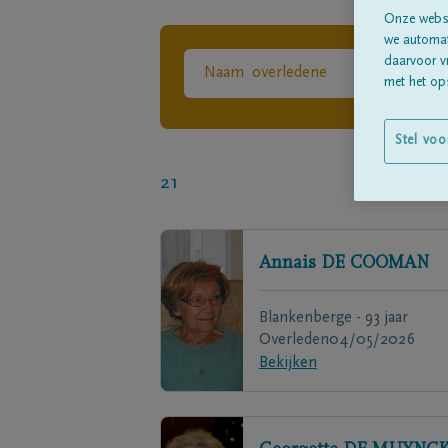
Onze websi
we automati
daarvoor v
met het ops
Stel voo
21
Annais
DE COOMAN
Blankenberge - 93 jaar
Overleden
04/05/2026
Bekijken