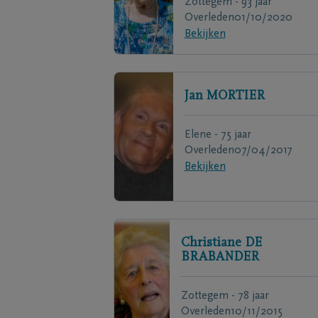
Zottegem - 93 jaar
Overleden
01/10/2020
Bekijken
Jan
MORTIER
Elene - 75 jaar
Overleden
07/04/2017
Bekijken
Christiane
DE
BRABANDER
Zottegem - 78 jaar
Overleden
10/11/2015