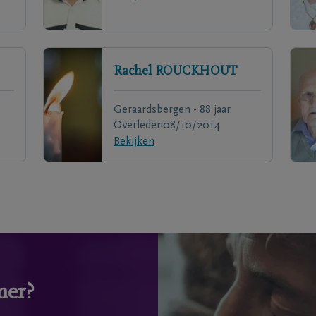
Rachel
ROUCKHOUT
Geraardsbergen - 88 jaar
Overleden
08/10/2014
Bekijken
mer?