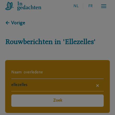
NL
FR
← Vorige
Rouwberichten in
'Ellezelles'
×
Zoek