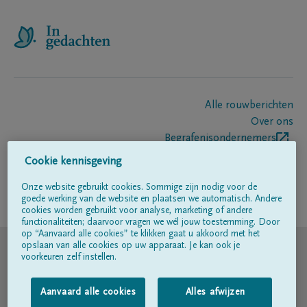
Alle rouwberichten
Over ons
Begrafenisondernemers
Contact
Cookie kennisgeving
Onze website gebruikt cookies. Sommige zijn nodig voor de
goede werking van de website en plaatsen we automatisch. Andere
Volg ons op
cookies worden gebruikt voor analyse, marketing of andere
functionaliteiten; daarvoor vragen we wél jouw toestemming. Door
op “Aanvaard alle cookies” te klikken gaat u akkoord met het
© DELA
opslaan van alle cookies op uw apparaat. Je kan ook je
voorkeuren zelf instellen.
Gebruiksvoorwaarden
Aanvaard alle cookies
Alles afwijzen
Privacyverklaring