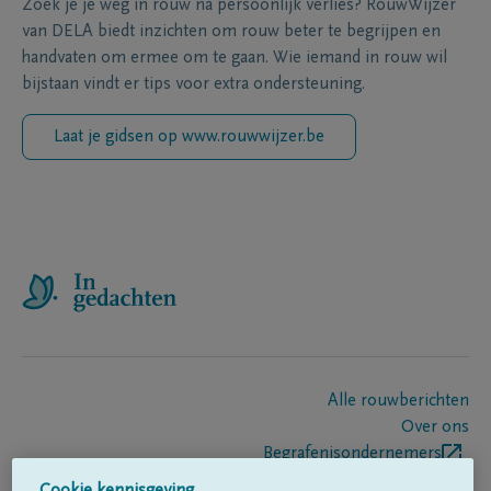
Zoek je je weg in rouw na persoonlijk verlies? RouwWijzer
van DELA biedt inzichten om rouw beter te begrijpen en
handvaten om ermee om te gaan. Wie iemand in rouw wil
bijstaan vindt er tips voor extra ondersteuning.
Laat je gidsen op www.rouwwijzer.be
Alle rouwberichten
Over ons
Begrafenisondernemers
Contact
Cookie kennisgeving