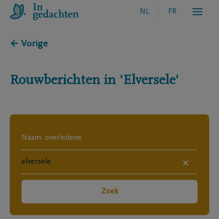
NL
FR
← Vorige
Rouwberichten in
'Elversele'
×
Zoek