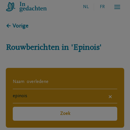
NL
FR
← Vorige
Rouwberichten in
'Epinois'
×
Zoek