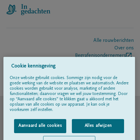
Alle rouwberichten
Over ons
Begrafenisondernemers
Contact
Cookie kennisgeving
Onze website gebruikt cookies. Sommige zijn nodig voor de
goede werking van de website en plaatsen we automatisch. Andere
Volg ons op
cookies worden gebruikt voor analyse, marketing of andere
functionaliteiten; daarvoor vragen we wél jouw toestemming. Door
op “Aanvaard alle cookies” te klikken gaat u akkoord met het
© DELA
opslaan van alle cookies op uw apparaat. Je kan ook je
voorkeuren zelf instellen.
Gebruiksvoorwaarden
Aanvaard alle cookies
Alles afwijzen
Privacyverklaring