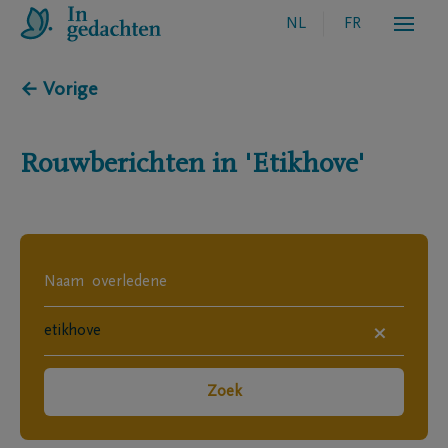
NL
FR
← Vorige
Rouwberichten in
'Etikhove'
×
Zoek