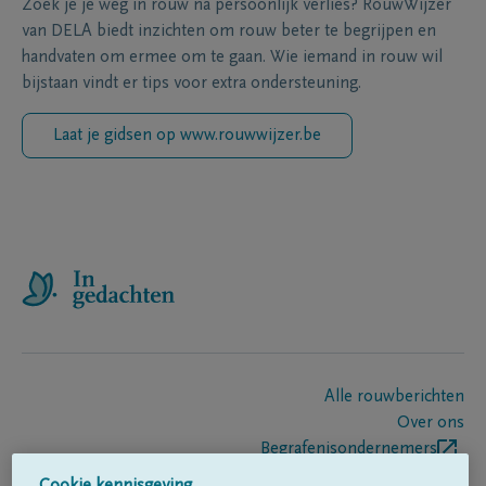
Zoek je je weg in rouw na persoonlijk verlies? RouwWijzer
van DELA biedt inzichten om rouw beter te begrijpen en
handvaten om ermee om te gaan. Wie iemand in rouw wil
bijstaan vindt er tips voor extra ondersteuning.
Laat je gidsen op www.rouwwijzer.be
Alle rouwberichten
Over ons
Begrafenisondernemers
Contact
Cookie kennisgeving