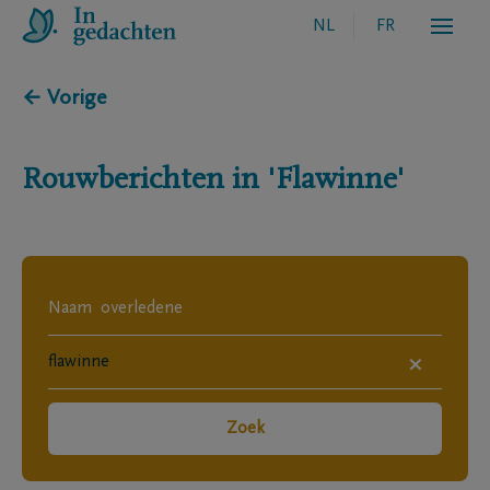
NL
FR
← Vorige
Rouwberichten in
'Flawinne'
×
Zoek