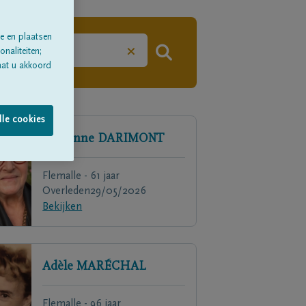
e en plaatsen
×
naliteiten;
aat u akkoord
lle cookies
Fabienne
DARIMONT
Flemalle - 61 jaar
Overleden
29/05/2026
Bekijken
Adèle
MARÉCHAL
Flemalle - 96 jaar