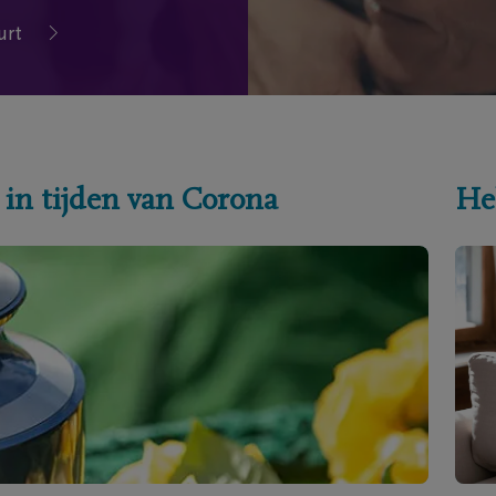
urt
 in tijden van Corona
He