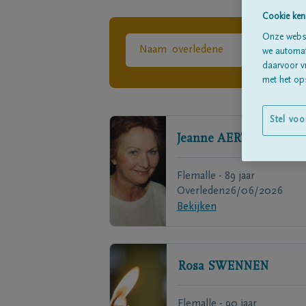
Cookie ken
Onze websi
we automati
daarvoor v
met het ops
Stel voo
Jeanne
AERTS
Flemalle - 89 jaar
Overleden
26/06/2026
Bekijken
Rosa
SWENNEN
Flemalle - 90 jaar