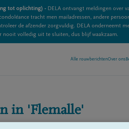
ng tot oplichting) -
DELA ontvangt meldingen over va
ondoléance tracht men mailadressen, andere persoon
controleer de afzender zorgvuldig. DELA onderneemt m
 nooit volledig uit te sluiten, dus blijf waakzaam.
Alle rouwberichten
Over ons
B
n in
'Flemalle'