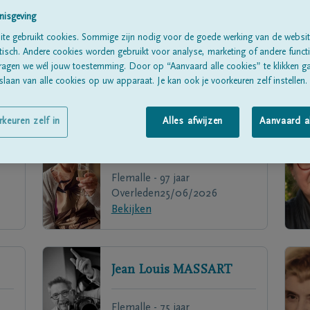
nisgeving
te gebruikt cookies. Sommige zijn nodig voor de goede werking van de websit
sch. Andere cookies worden gebruikt voor analyse, marketing of andere functio
ragen we wél jouw toestemming. Door op “Aanvaard alle cookies” te klikken g
laan van alle cookies op uw apparaat. Je kan ook je voorkeuren zelf instellen.
rkeuren zelf in
Alles afwijzen
Aanvaard a
Hélèna
BENSELIN
Flemalle - 97 jaar
Overleden
25/06/2026
Bekijken
Jean Louis
MASSART
Flemalle - 75 jaar