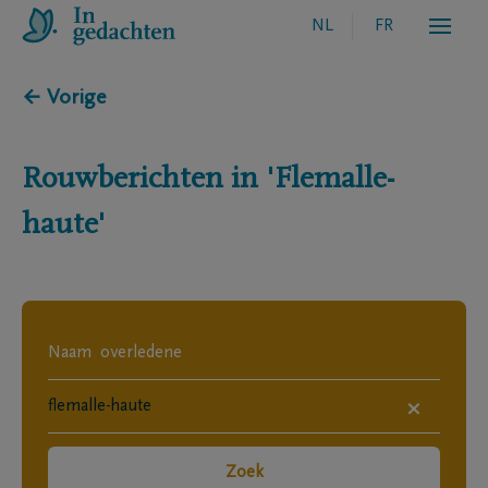
NL
FR
← Vorige
Rouwberichten in
'Flemalle-
haute'
×
Zoek