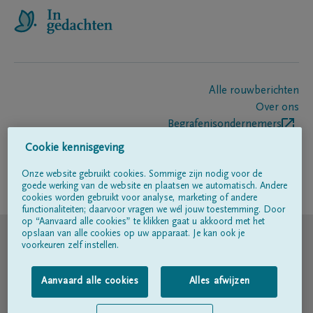
Alle rouwberichten
Over ons
Begrafenisondernemers
Contact
Cookie kennisgeving
Onze website gebruikt cookies. Sommige zijn nodig voor de
goede werking van de website en plaatsen we automatisch. Andere
Volg ons op
cookies worden gebruikt voor analyse, marketing of andere
functionaliteiten; daarvoor vragen we wél jouw toestemming. Door
op “Aanvaard alle cookies” te klikken gaat u akkoord met het
© DELA
opslaan van alle cookies op uw apparaat. Je kan ook je
voorkeuren zelf instellen.
Gebruiksvoorwaarden
Aanvaard alle cookies
Alles afwijzen
Privacyverklaring