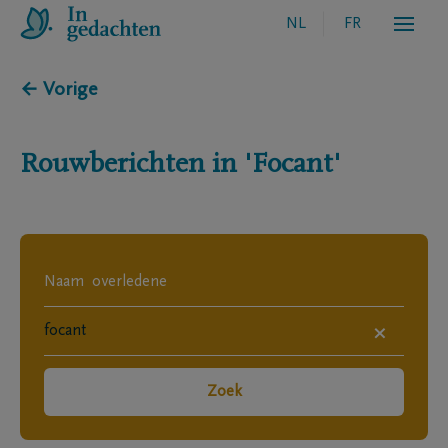
NL
FR
← Vorige
Rouwberichten in
'Focant'
×
Zoek