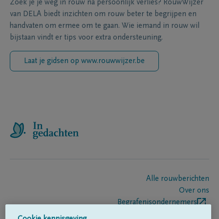
Zoek je je weg in rouw na persoonlijk verlies? RouwWijzer
van DELA biedt inzichten om rouw beter te begrijpen en
handvaten om ermee om te gaan. Wie iemand in rouw wil
bijstaan vindt er tips voor extra ondersteuning.
Laat je gidsen op www.rouwwijzer.be
Alle rouwberichten
Over ons
Begrafenisondernemers
Contact
Cookie kennisgeving