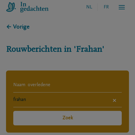
NL
FR
← Vorige
Rouwberichten in
'Frahan'
×
Zoek