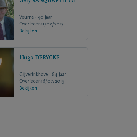
Gery
VANQUAETHEM
Veurne - 90 jaar
Overleden
11/02/2017
Bekijken
Hugo
DERYCKE
Gijverinkhove - 84 jaar
Overleden
16/07/2015
Bekijken