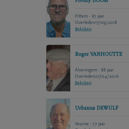
Freddy
DOOM
Pittem - 67 jaar
Overleden
17/09/2018
Bekijken
Roger
VANHOUTTE
Alveringem - 88 jaar
Overleden
27/04/2016
Bekijken
Urbanus
DEWULF
Veurne - 77 jaar