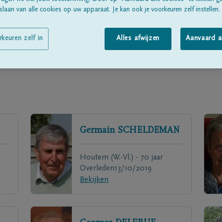
laan van alle cookies op uw apparaat. Je kan ook je voorkeuren zelf instellen.
rkeuren zelf in
Alles afwijzen
Aanvaard a
Germain
SCHELDEMAN
Houtem (W.-Vl.) - 70 jaar
Overleden
13/10/2019
Bekijken