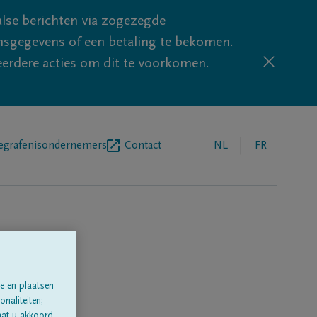
lse berichten via zogezegde
sgegevens of een betaling te bekomen.
eerdere acties om dit te voorkomen.
egrafenisondernemers
Contact
NL
FR
e en plaatsen
naliteiten;
aat u akkoord