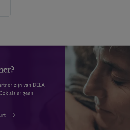
mer?
rtner zijn van DELA
Ook als er geen
urt