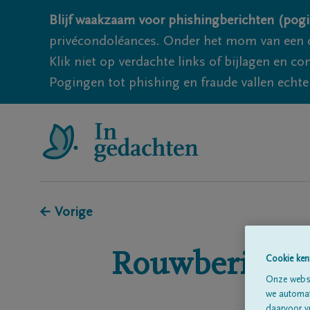
Blijf waakzaam voor phishingberichten (pogi
privécondoléances. Onder het mom van een c
Klik niet op verdachte links of bijlagen en 
Pogingen tot phishing en fraude vallen echter
← Vorige
Rouwberichte
Cookie ken
Onze websi
we automati
daarvoor v