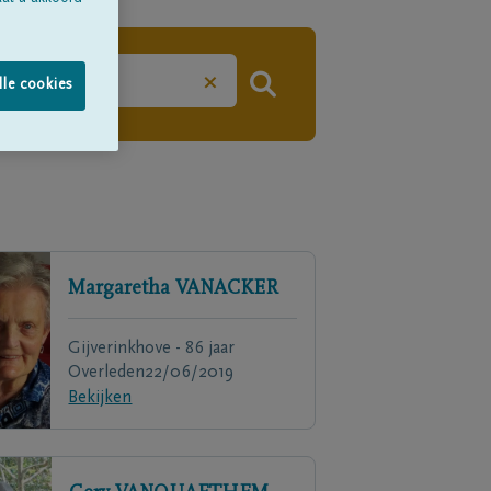
×
lle cookies
Margaretha
VANACKER
Gijverinkhove - 86 jaar
Overleden
22/06/2019
Bekijken