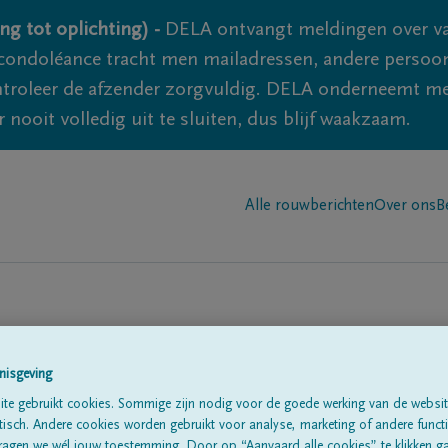
ng tot oplichting) -
DELA ontvangt meldingen over va
ondoléance tracht men mailadressen, andere persoon
controleer de afzender zorgvuldig. DELA onderneemt m
 nooit volledig uit te sluiten, dus blijf waakzaam.
Alle rouwberichten
Over ons
B
n in
'Gijverinkhove'
nisgeving
te gebruikt cookies. Sommige zijn nodig voor de goede werking van de websit
sch. Andere cookies worden gebruikt voor analyse, marketing of andere functio
ragen we wél jouw toestemming. Door op “Aanvaard alle cookies” te klikken g