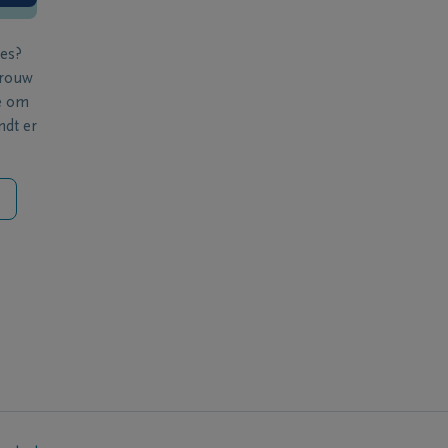
ies?
 rouw
e om
ndt er