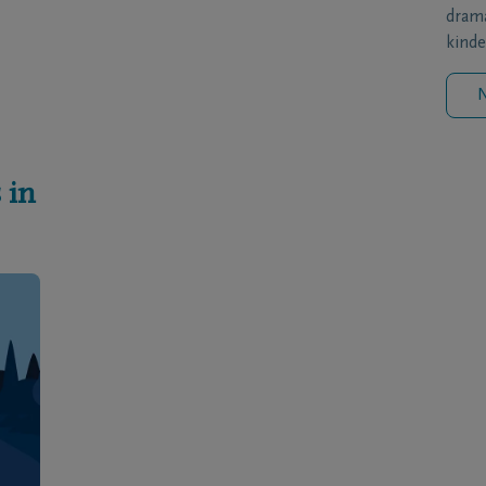
drama
kinde
N
 in