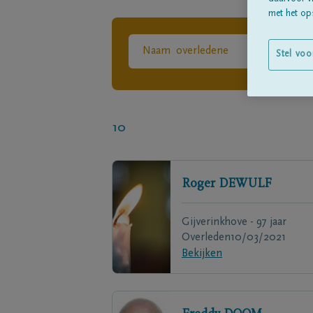
met het ops
Stel voo
10
Roger
DEWULF
Gijverinkhove - 97 jaar
Overleden
10/03/2021
Bekijken