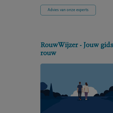
Advies van onze experts
RouwWijzer - Jouw gids
rouw