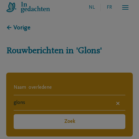
NL
FR
← Vorige
Rouwberichten in
'Glons'
×
Zoek