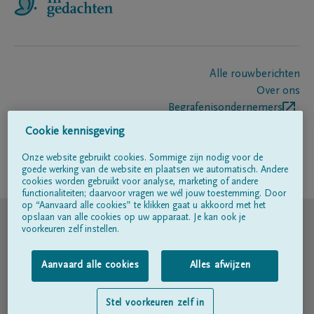
Alle rouwberichten
Over ons
Begrafenisondernemers
Contact
Cookie kennisgeving
Onze website gebruikt cookies. Sommige zijn nodig voor de
goede werking van de website en plaatsen we automatisch. Andere
Volg ons op
cookies worden gebruikt voor analyse, marketing of andere
functionaliteiten; daarvoor vragen we wél jouw toestemming. Door
op “Aanvaard alle cookies” te klikken gaat u akkoord met het
© DELA
opslaan van alle cookies op uw apparaat. Je kan ook je
voorkeuren zelf instellen.
Gebruiksvoorwaarden
Aanvaard alle cookies
Alles afwijzen
Privacyverklaring
Stel voorkeuren zelf in
Toegankelijkheidsverklaring