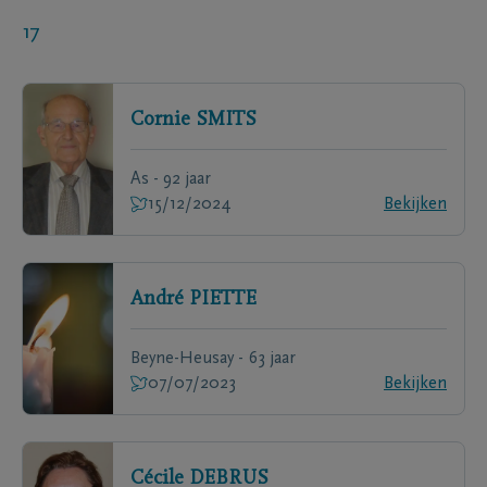
17
Cornie
SMITS
As - 92 jaar
15/12/2024
Bekijken
André
PIETTE
Beyne-Heusay - 63 jaar
07/07/2023
Bekijken
Cécile
DEBRUS