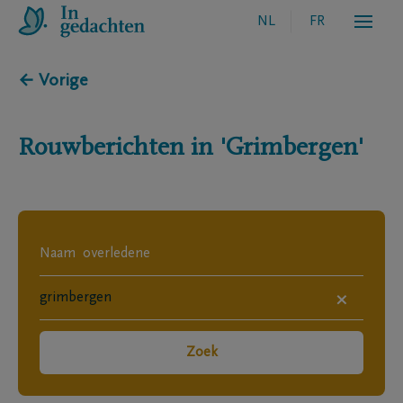
NL
FR
← Vorige
Rouwberichten in
'Grimbergen'
×
Zoek