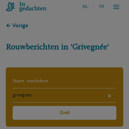
NL
FR
← Vorige
Rouwberichten in
'Grivegnée'
×
Zoek