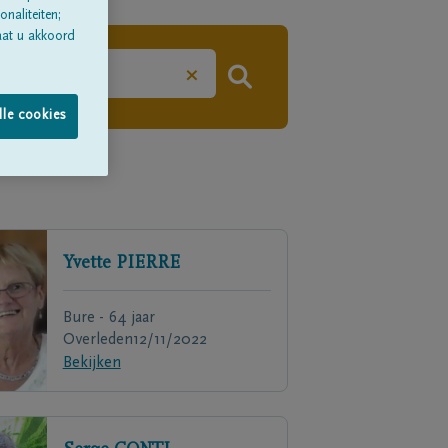
naliteiten;
aat u akkoord
×
lle cookies
Yvette
PIERRE
Bure - 64 jaar
Overleden
12/11/2022
Bekijken