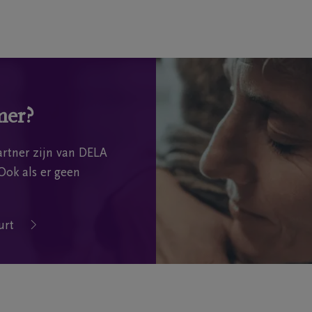
mer?
rtner zijn van DELA
Ook als er geen
urt