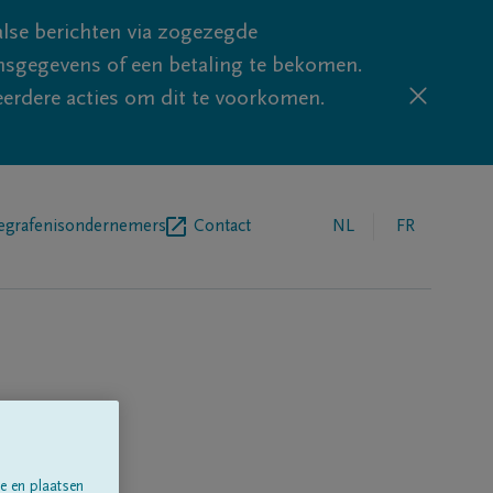
lse berichten via zogezegde
sgegevens of een betaling te bekomen.
eerdere acties om dit te voorkomen.
egrafenisondernemers
Contact
NL
FR
e en plaatsen