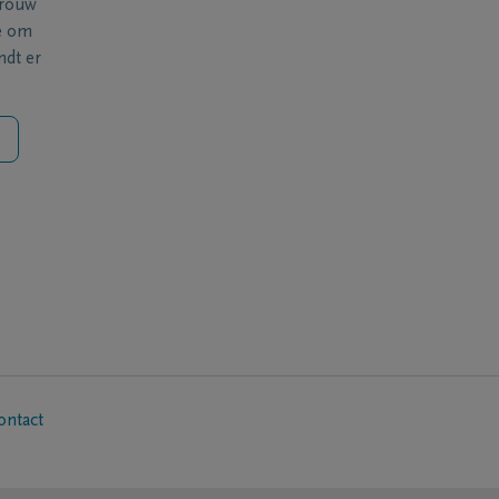
 rouw
e om
ndt er
ontact