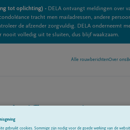
ng tot oplichting) -
DELA ontvangt meldingen over va
ondoléance tracht men mailadressen, andere persoon
controleer de afzender zorgvuldig. DELA onderneemt m
 nooit volledig uit te sluiten, dus blijf waakzaam.
Alle rouwberichten
Over ons
B
n in
'Grupont'
nisgeving
te gebruikt cookies. Sommige zijn nodig voor de goede werking van de websit