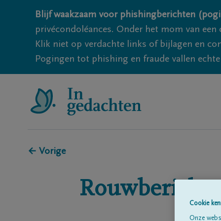
Blijf waakzaam voor phishingberichten (pogi
privécondoléances. Onder het mom van een c
Klik niet op verdachte links of bijlagen en 
Pogingen tot phishing en fraude vallen echter
← Vorige
Rouwberichte
Cookie ken
Onze websi