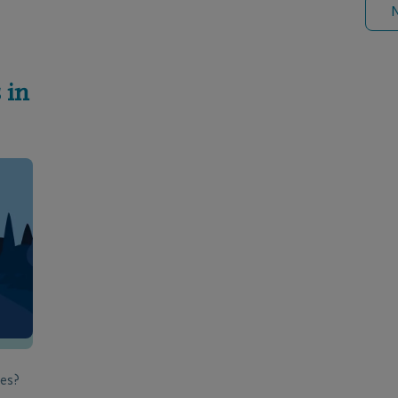
N
 in
ies?