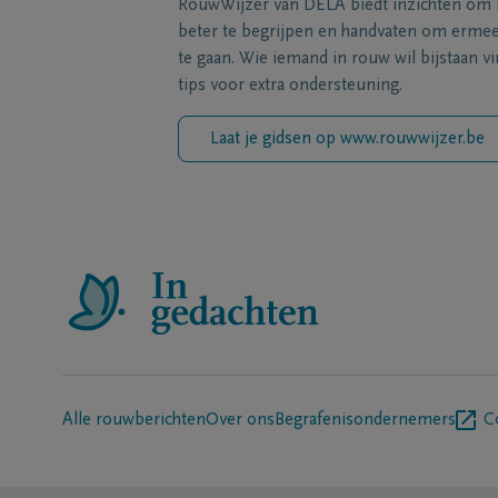
RouwWijzer van DELA biedt inzichten om
beter te begrijpen en handvaten om erme
te gaan. Wie iemand in rouw wil bijstaan vi
tips voor extra ondersteuning.
Laat je gidsen op www.rouwwijzer.be
Alle rouwberichten
Over ons
Begrafenisondernemers
C