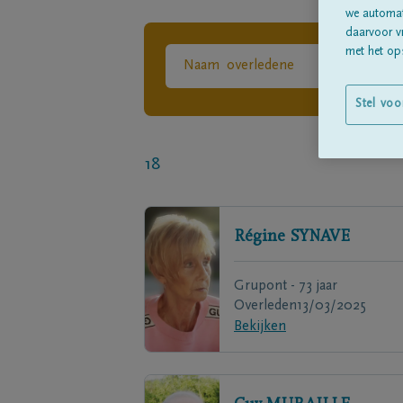
we automati
daarvoor v
met het ops
Stel voo
18
Régine
SYNAVE
Grupont - 73 jaar
Overleden
13/03/2025
Bekijken