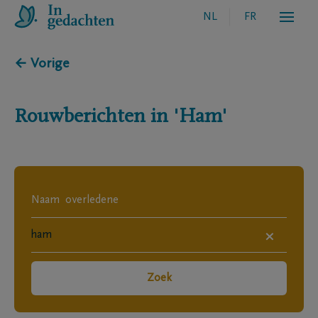
NL
FR
← Vorige
Rouwberichten in
'Ham'
×
Zoek