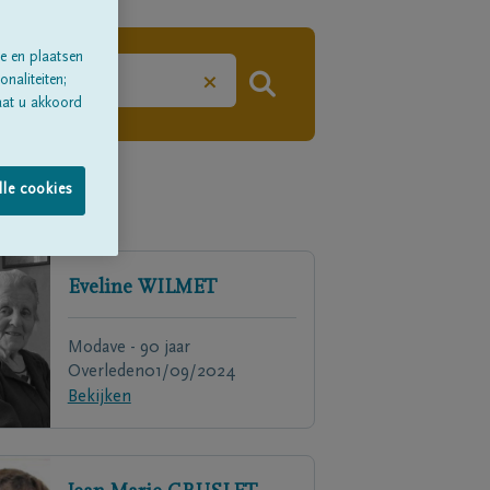
e en plaatsen
×
naliteiten;
aat u akkoord
lle cookies
Eveline
WILMET
Modave - 90 jaar
Overleden
01/09/2024
Bekijken