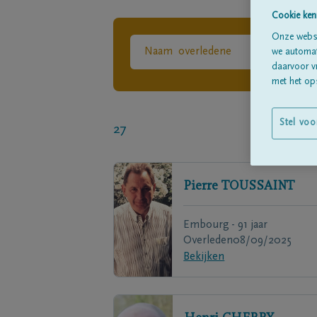
Cookie ken
Onze websi
we automati
daarvoor v
met het ops
Stel voo
27
Pierre
TOUSSAINT
Embourg - 91 jaar
Overleden
08/09/2025
Bekijken