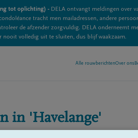
ng tot oplichting) -
DELA ontvangt meldingen over va
ondoléance tracht men mailadressen, andere persoon
controleer de afzender zorgvuldig. DELA onderneemt m
 nooit volledig uit te sluiten, dus blijf waakzaam.
Alle rouwberichten
Over ons
B
n in
'Havelange'