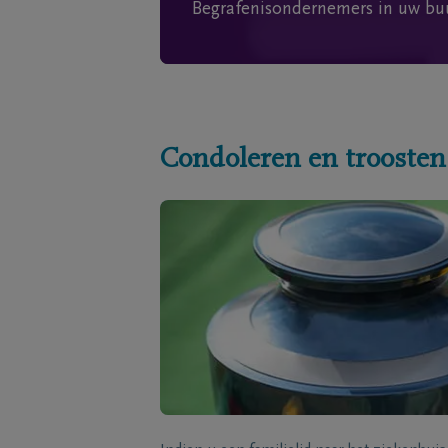
Begrafenisondernemers in uw bu
Condoleren en troosten