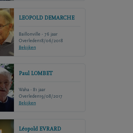
LEOPOLD
DEMARCHE
Baillonville - 76 jaar
Overleden
18/06/2018
Bekijken
Paul
LOMBET
Waha - 81 jaar
Overleden
19/08/2017
Bekijken
Léopold
EVRARD