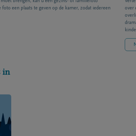
s moet brengen, kan u een gezins- of familiefoto
Verte
foto een plaats te geven op de kamer, zodat iedereen
over 
overl
drama
kinde
N
 in