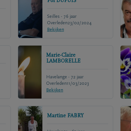
Pol
DUPUIS
Seilles - 76 jaar
Overleden
23/02/2024
Bekijken
Marie-Claire
LAMBORELLE
Havelange - 72 jaar
Overleden
11/03/2023
Bekijken
Martine
FABRY