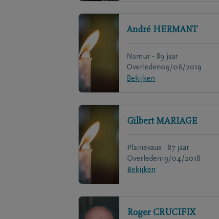
André
HERMANT
Namur - 89 jaar
Overleden
09/06/2019
Bekijken
Gilbert
MARIAGE
Plainevaux - 87 jaar
Overleden
19/04/2018
Bekijken
Roger
CRUCIFIX