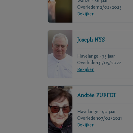
Wanze - 86 jaar
Overleden
12/02/2023
Bekijken
Joseph
NYS
Havelange - 75 jaar
Overleden
31/05/2022
Bekijken
Andrée
PUFFET
Havelange - 90 jaar
Overleden
07/02/2021
Bekijken