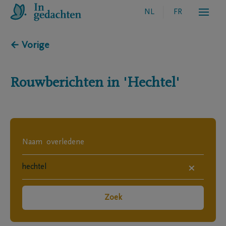
NL
FR
← Vorige
Rouwberichten in
'Hechtel'
×
Zoek