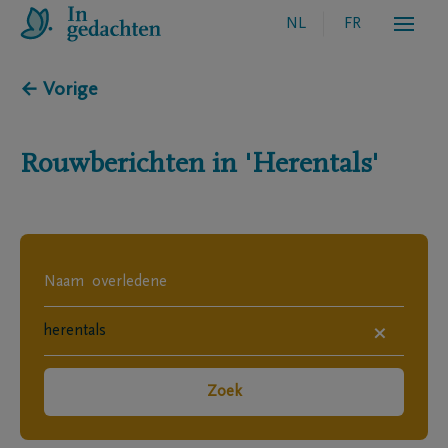
NL
FR
← Vorige
Rouwberichten in
'Herentals'
×
Zoek