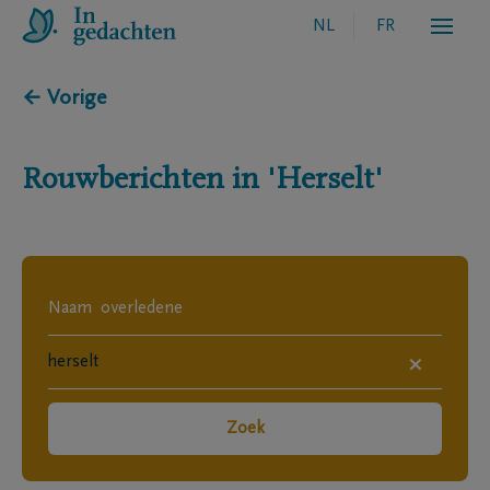
NL
FR
← Vorige
Rouwberichten in
'Herselt'
×
Zoek