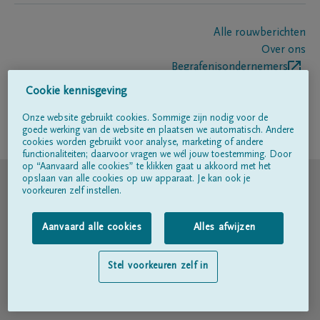
Alle rouwberichten
Over ons
Begrafenisondernemers
Contact
Cookie kennisgeving
Onze website gebruikt cookies. Sommige zijn nodig voor de
goede werking van de website en plaatsen we automatisch. Andere
Volg ons op
cookies worden gebruikt voor analyse, marketing of andere
functionaliteiten; daarvoor vragen we wél jouw toestemming. Door
op “Aanvaard alle cookies” te klikken gaat u akkoord met het
© DELA
opslaan van alle cookies op uw apparaat. Je kan ook je
voorkeuren zelf instellen.
Gebruiksvoorwaarden
Aanvaard alle cookies
Alles afwijzen
Privacyverklaring
Stel voorkeuren zelf in
Toegankelijkheidsverklaring
Cookiebeleid