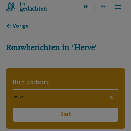
NL
FR
← Vorige
Rouwberichten in
'Herve'
×
Zoek