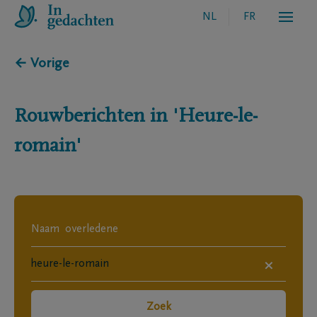
NL
FR
← Vorige
Rouwberichten in
'Heure-le-
romain'
×
Zoek