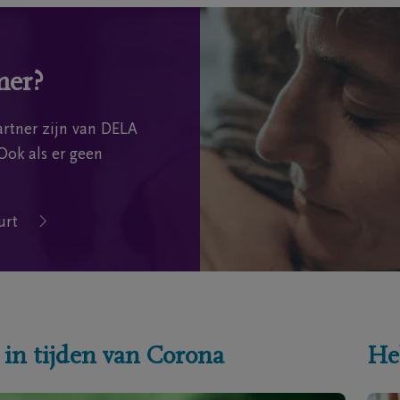
mer?
rtner zijn van DELA
Ook als er geen
urt
 in tijden van Corona
He