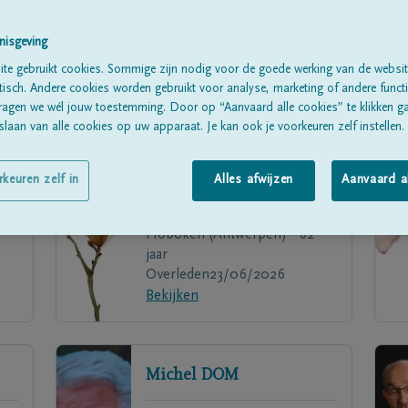
nisgeving
te gebruikt cookies. Sommige zijn nodig voor de goede werking van de websit
sch. Andere cookies worden gebruikt voor analyse, marketing of andere functio
ragen we wél jouw toestemming. Door op “Aanvaard alle cookies” te klikken g
laan van alle cookies op uw apparaat. Je kan ook je voorkeuren zelf instellen.
rkeuren zelf in
Alles afwijzen
Aanvaard a
Mohamed
DROUKA
Hoboken (Antwerpen) - 62
jaar
Overleden
23/06/2026
Bekijken
Michel
DOM