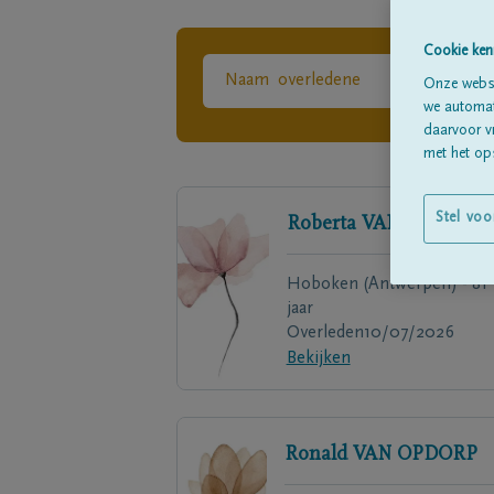
Cookie ken
Onze websi
we automati
daarvoor v
met het ops
Stel voo
Roberta
VAN DYCK
Hoboken (Antwerpen) - 81
jaar
Overleden
10/07/2026
Bekijken
Ronald
VAN OPDORP