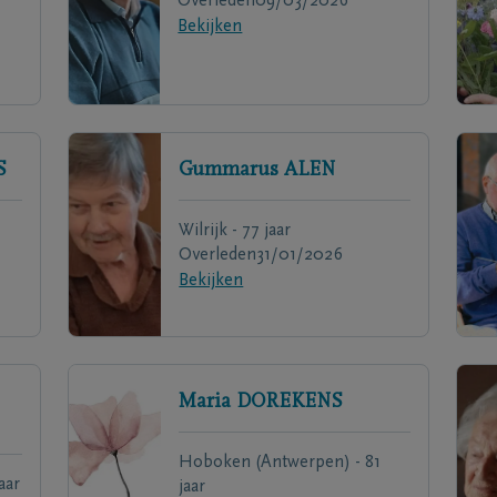
Overleden
09/03/2026
Bekijken
S
Gummarus
ALEN
Wilrijk - 77 jaar
Overleden
31/01/2026
Bekijken
Maria
DOREKENS
Hoboken (Antwerpen) - 81
aar
jaar