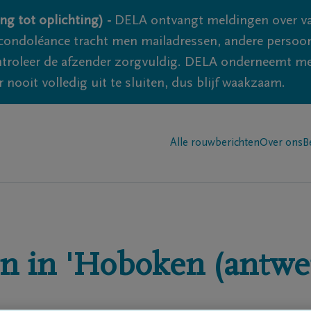
ng tot oplichting) -
DELA ontvangt meldingen over va
ondoléance tracht men mailadressen, andere persoon
controleer de afzender zorgvuldig. DELA onderneemt m
 nooit volledig uit te sluiten, dus blijf waakzaam.
Alle rouwberichten
Over ons
B
n in
'Hoboken (antwe