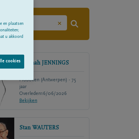
×
e en plaatsen
naliteiten;
aat u akkoord
lle cookies
Fatimah
JENNINGS
Hoboken (Antwerpen) - 75
jaar
Overleden
16/06/2026
Bekijken
Stan
WAUTERS