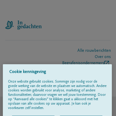
Alle rouwberichten
Over ons
Begrafenisondernemers
Contact
Cookie kennisgeving
Onze website gebruikt cookies. Sommige zijn nodig voor de
goede werking van de website en plaatsen we automatisch. Andere
Volg ons op
cookies worden gebruikt voor analyse, marketing of andere
functionaliteiten; daarvoor vragen we wél jouw toestemming. Door
op “Aanvaard alle cookies” te klikken gaat u akkoord met het
© DELA
opslaan van alle cookies op uw apparaat. Je kan ook je
voorkeuren zelf instellen.