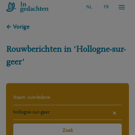
NL
FR
← Vorige
Rouwberichten in
'Hollogne-sur-
geer'
×
Zoek