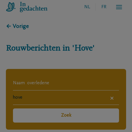
NL
FR
← Vorige
Rouwberichten in
'Hove'
×
Zoek