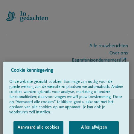
Alle rouwberichten
Over ons
Begrafenisondernemers
Contact
Cookie kennisgeving
Onze website gebruikt cookies. Sommige zijn nodig voor de
goede werking van de website en plaatsen we automatisch. Andere
Volg ons op
cookies worden gebruikt voor analyse, marketing of andere
functionaliteiten; daarvoor vragen we wél jouw toestemming. Door
op “Aanvaard alle cookies” te klikken gaat u akkoord met het
© DELA
opslaan van alle cookies op uw apparaat. Je kan ook je
voorkeuren zelf instellen.
Gebruiksvoorwaarden
Aanvaard alle cookies
Alles afwijzen
Privacyverklaring