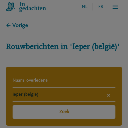
NL
FR
← Vorige
Rouwberichten in
'Ieper (belgië)'
×
Zoek