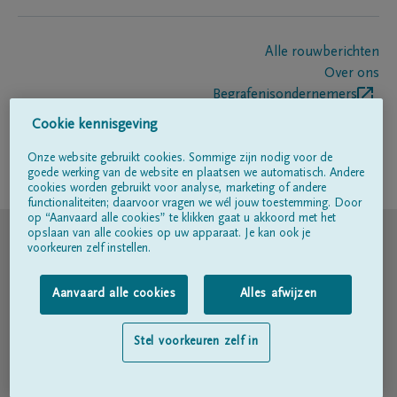
Alle rouwberichten
Over ons
Begrafenisondernemers
Contact
Cookie kennisgeving
Onze website gebruikt cookies. Sommige zijn nodig voor de
goede werking van de website en plaatsen we automatisch. Andere
Volg ons op
cookies worden gebruikt voor analyse, marketing of andere
functionaliteiten; daarvoor vragen we wél jouw toestemming. Door
op “Aanvaard alle cookies” te klikken gaat u akkoord met het
© DELA
opslaan van alle cookies op uw apparaat. Je kan ook je
voorkeuren zelf instellen.
Gebruiksvoorwaarden
Aanvaard alle cookies
Alles afwijzen
Privacyverklaring
Stel voorkeuren zelf in
Toegankelijkheidsverklaring
Cookiebeleid