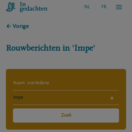
NL
FR
← Vorige
Rouwberichten in
'Impe'
×
Zoek