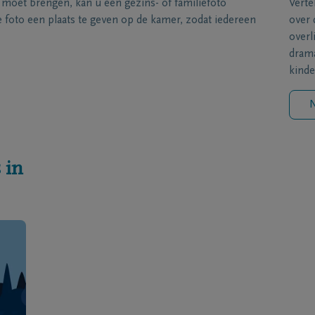
s moet brengen, kan u een gezins- of familiefoto
Verte
foto een plaats te geven op de kamer, zodat iedereen
over 
overl
drama
kinde
N
 in