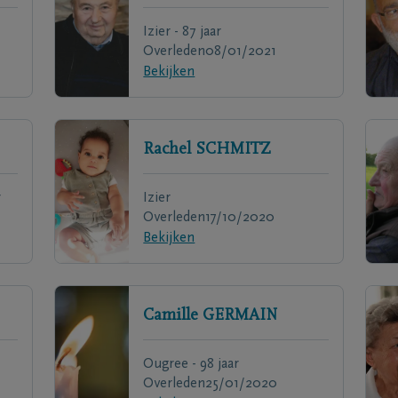
Izier - 87 jaar
Overleden
08/01/2021
Bekijken
Rachel
SCHMITZ
r
Izier
Overleden
17/10/2020
Bekijken
Camille
GERMAIN
Ougree - 98 jaar
Overleden
25/01/2020