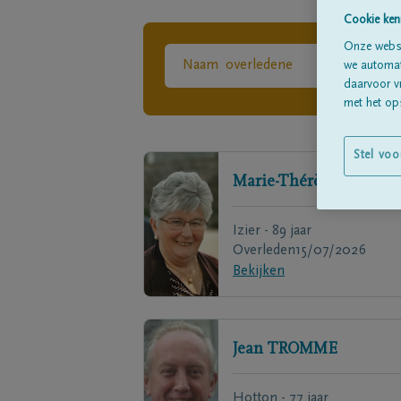
Cookie ken
Onze websi
we automati
daarvoor v
met het ops
Stel voo
Marie-Thérèse
ANSIO
Izier - 89 jaar
Overleden
15/07/2026
Bekijken
Jean
TROMME
Hotton - 77 jaar