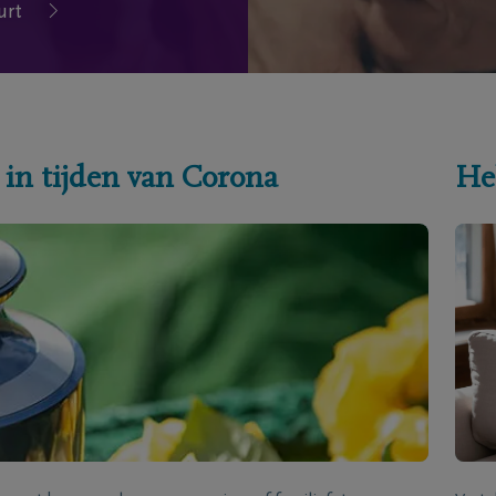
urt
 in tijden van Corona
He