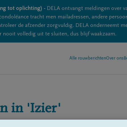
ng tot oplichting) -
DELA ontvangt meldingen over va
ondoléance tracht men mailadressen, andere persoon
controleer de afzender zorgvuldig. DELA onderneemt m
 nooit volledig uit te sluiten, dus blijf waakzaam.
Alle rouwberichten
Over ons
B
n in
'Izier'