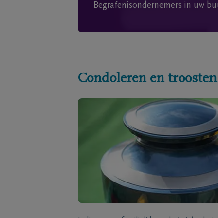
Begrafenisondernemers in uw bu
Condoleren en troosten