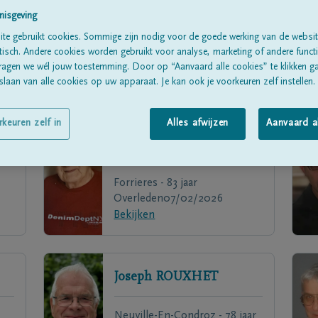
nisgeving
te gebruikt cookies. Sommige zijn nodig voor de goede werking van de websit
sch. Andere cookies worden gebruikt voor analyse, marketing of andere functio
ragen we wél jouw toestemming. Door op “Aanvaard alle cookies” te klikken g
laan van alle cookies op uw apparaat. Je kan ook je voorkeuren zelf instellen.
rkeuren zelf in
Alles afwijzen
Aanvaard a
N
Jean
PROTIN
Forrieres - 83 jaar
Overleden
07/02/2026
Bekijken
Joseph
ROUXHET
Neuville-En-Condroz - 78 jaar