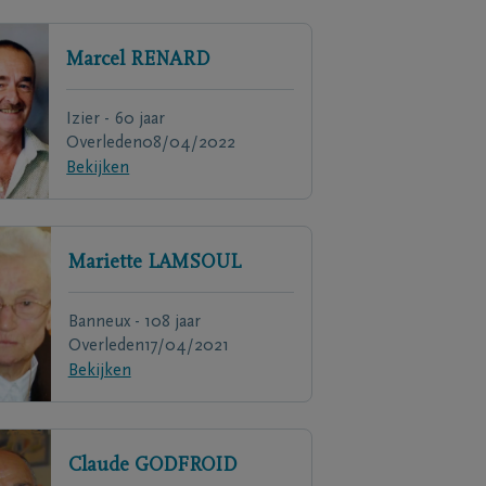
Marcel
RENARD
Izier - 60 jaar
Overleden
08/04/2022
Bekijken
Mariette
LAMSOUL
Banneux - 108 jaar
Overleden
17/04/2021
Bekijken
Claude
GODFROID