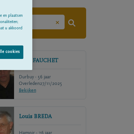
e en plaatsen
×
naliteiten;
aat u akkoord
lle cookies
René
FAUCHET
Durbuy - 56 jaar
Overleden
27/11/2025
Bekijken
Louis
BREDA
Hamoir - 76 jaar