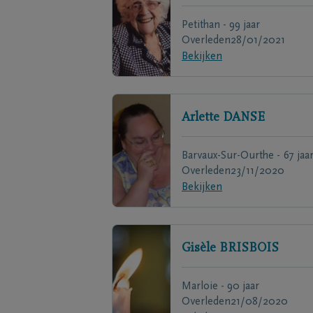
Petithan - 99 jaar
Overleden
28/01/2021
Bekijken
Arlette
DANSE
Barvaux-Sur-Ourthe - 67 jaa
Overleden
23/11/2020
Bekijken
Gisèle
BRISBOIS
Marloie - 90 jaar
Overleden
21/08/2020