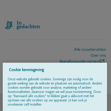
Alle rouwberichten
Over ons
Begrafenisondernemers
Contact
Cookie kennisgeving
Onze website gebruikt cookies. Sommige zijn nodig voor de
goede werking van de website en plaatsen we automatisch. Andere
Volg ons op
cookies worden gebruikt voor analyse, marketing of andere
functionaliteiten; daarvoor vragen we wél jouw toestemming. Door
op “Aanvaard alle cookies” te klikken gaat u akkoord met het
© DELA
opslaan van alle cookies op uw apparaat. Je kan ook je
voorkeuren zelf instellen.