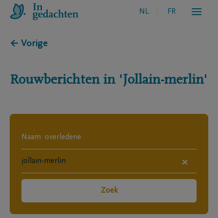
NL
FR
← Vorige
Rouwberichten in
'Jollain-merlin'
×
Zoek