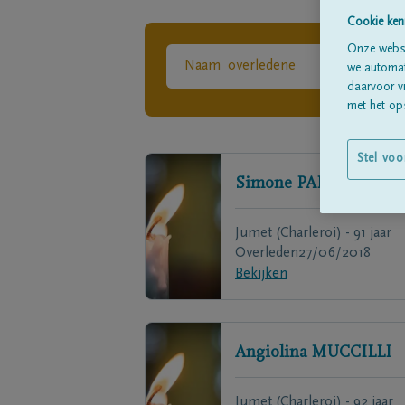
Cookie ken
Onze websi
we automati
daarvoor v
met het ops
Stel voo
Simone
PARENT
Jumet (Charleroi) - 91 jaar
Overleden
27/06/2018
Bekijken
Angiolina
MUCCILLI
Jumet (Charleroi) - 92 jaar