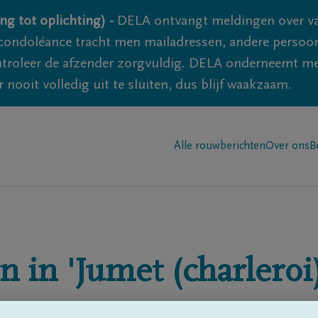
ng tot oplichting) -
DELA ontvangt meldingen over va
ondoléance tracht men mailadressen, andere persoon
controleer de afzender zorgvuldig. DELA onderneemt m
 nooit volledig uit te sluiten, dus blijf waakzaam.
Alle rouwberichten
Over ons
B
n in
'Jumet (charleroi)