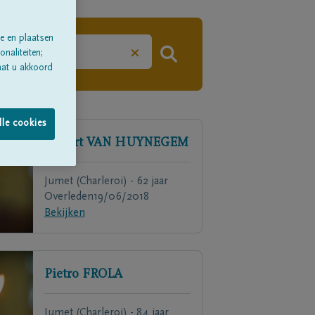
e en plaatsen
×
naliteiten;
aat u akkoord
lle cookies
Gilbert
VAN HUYNEGEM
Jumet (Charleroi) - 62 jaar
Overleden
19/06/2018
Bekijken
Pietro
FROLA
Jumet (Charleroi) - 84 jaar