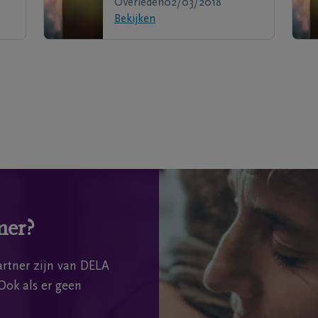
Overleden
02/03/2018
Bekijken
mer?
rtner zijn van DELA
Ook als er geen