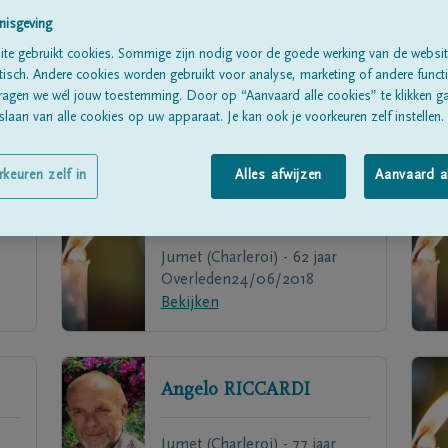
nisgeving
te gebruikt cookies. Sommige zijn nodig voor de goede werking van de websit
sch. Andere cookies worden gebruikt voor analyse, marketing of andere functio
ragen we wél jouw toestemming. Door op “Aanvaard alle cookies” te klikken g
laan van alle cookies op uw apparaat. Je kan ook je voorkeuren zelf instellen.
rkeuren zelf in
Alles afwijzen
Aanvaard a
Michel
STRADIA
Jumet (Charleroi) - 62 jaar
Overleden
24/06/2018
Bekijken
Angelo
RICCARDI
Jumet (Charleroi) - 77 jaar