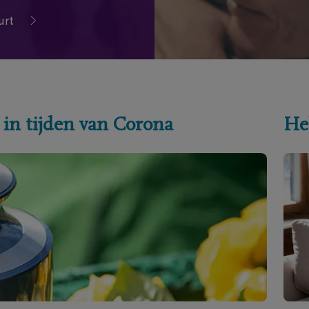
urt
 in tijden van Corona
He