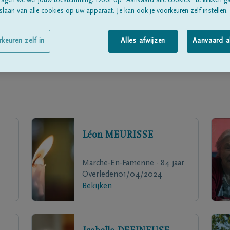
ragen we wél jouw toestemming. Door op “Aanvaard alle cookies” te klikken g
laan van alle cookies op uw apparaat. Je kan ook je voorkeuren zelf instellen.
rkeuren zelf in
Alles afwijzen
Aanvaard a
Léon
MEURISSE
Marche-En-Famenne - 84 jaar
Overleden
01/04/2024
Bekijken