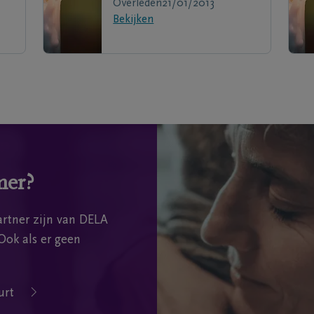
Overleden
21/01/2013
Bekijken
mer?
rtner zijn van DELA
Ook als er geen
urt