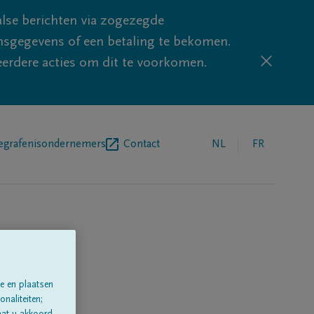
lse berichten via zogezegde
sgegevens of een betaling te bekomen.
eerdere acties om dit te voorkomen.
egrafenisondernemers
Contact
NL
FR
e en plaatsen
naliteiten;