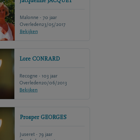
Jacqueline
JACQUET
Malonne - 70 jaar
Overleden
23/05/2017
Bekijken
Lore
CONRARD
Recogne - 103 jaar
Overleden
20/06/2013
Bekijken
Prosper
GEORGES
Juseret - 79 jaar