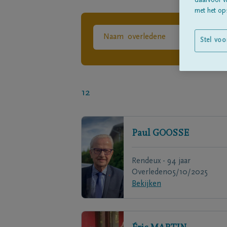
daarvoor v
met het ops
Stel voo
12
Paul
GOOSSE
Rendeux - 94 jaar
Overleden
05/10/2025
Bekijken