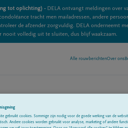
ng tot oplichting) -
DELA ontvangt meldingen over va
ondoléance tracht men mailadressen, andere persoon
controleer de afzender zorgvuldig. DELA onderneemt m
 nooit volledig uit te sluiten, dus blijf waakzaam.
Alle rouwberichten
Over ons
B
n in
'Juseret'
nisgeving
te gebruikt cookies. Sommige zijn nodig voor de goede werking van de websit
sch. Andere cookies worden gebruikt voor analyse, marketing of andere functio