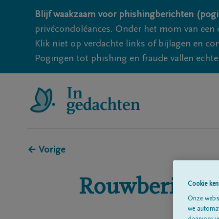
Blijf waakzaam voor phishingberichten (pogi
privécondoléances. Onder het mom van een c
Klik niet op verdachte links of bijlagen en 
Pogingen tot phishing en fraude vallen echter
← Vorige
Rouwberichte
Cookie ken
Onze websi
we automati