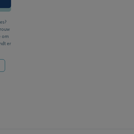
ies?
 rouw
e om
ndt er