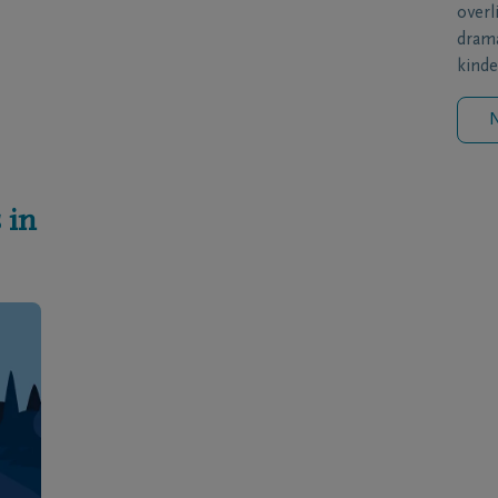
overl
drama
kinde
N
 in