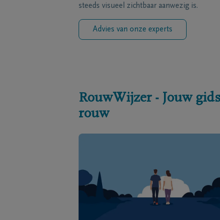
steeds visueel zichtbaar aanwezig is.
Advies van onze experts
RouwWijzer - Jouw gids
rouw