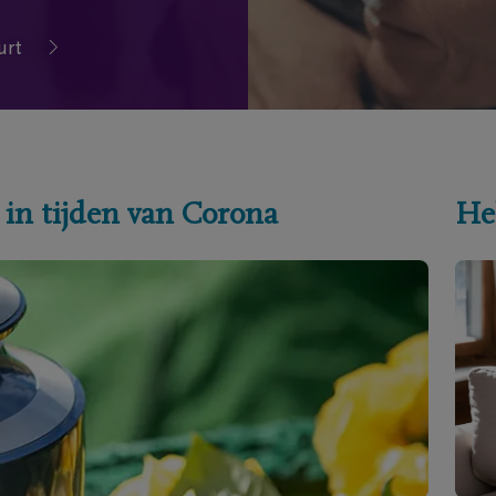
urt
 in tijden van Corona
He