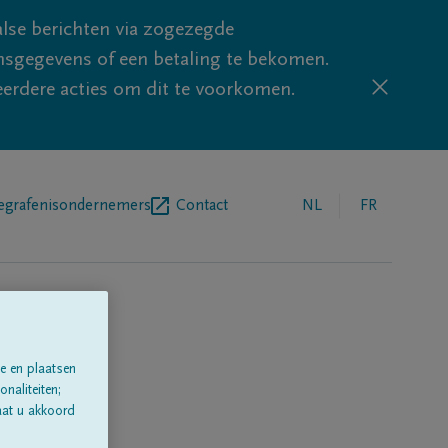
lse berichten via zogezegde
sgegevens of een betaling te bekomen.
eerdere acties om dit te voorkomen.
egrafenisondernemers
Contact
NL
FR
e en plaatsen
naliteiten;
aat u akkoord