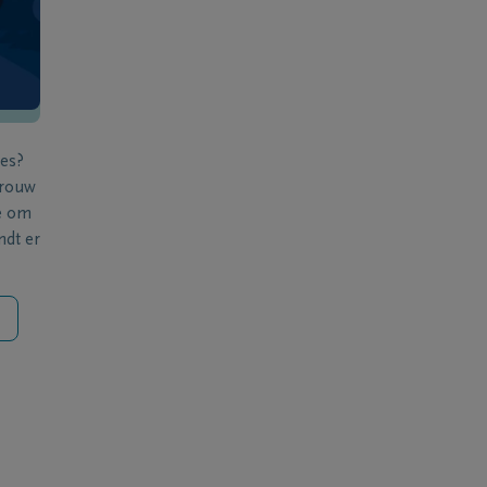
ies?
 rouw
e om
ndt er