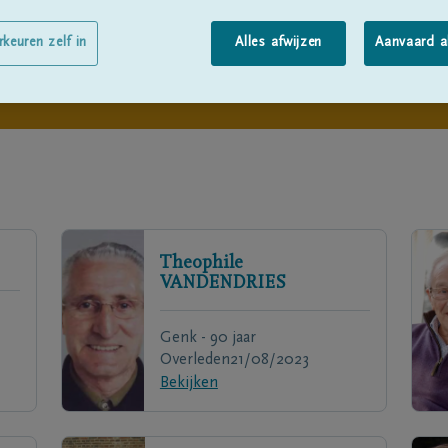
rkeuren zelf in
Alles afwijzen
Aanvaard a
Theophile
VANDENDRIES
Genk - 90 jaar
Overleden
21/08/2023
Bekijken