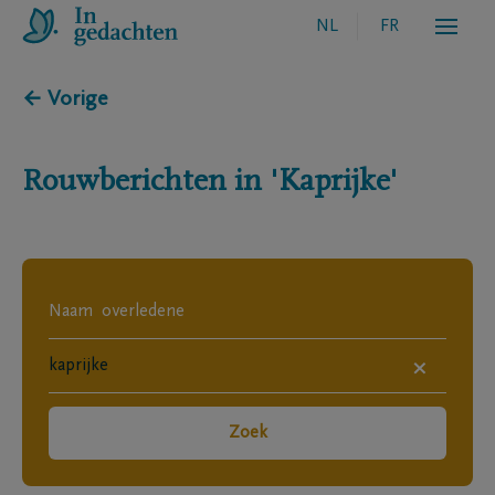
NL
FR
← Vorige
Rouwberichten in
'Kaprijke'
×
Zoek