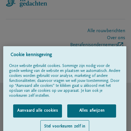
Alle rouwberichten
Over ons
Begrafenisondernemers
Contact
Cookie kennisgeving
Onze website gebruikt cookies. Sommige zijn nodig voor de
goede werking van de website en plaatsen we automatisch. Andere
Volg ons op
cookies worden gebruikt voor analyse, marketing of andere
functionaliteiten; daarvoor vragen we wél jouw toestemming. Door
op “Aanvaard alle cookies” te klikken gaat u akkoord met het
© DELA
opslaan van alle cookies op uw apparaat. Je kan ook je
voorkeuren zelf instellen.
Gebruiksvoorwaarden
Aanvaard alle cookies
Alles afwijzen
Privacyverklaring
Stel voorkeuren zelf in
Toegankelijkheidsverklaring