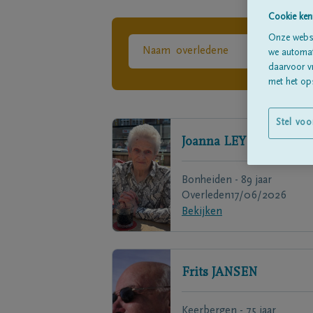
Cookie ken
Onze websi
we automati
daarvoor v
met het ops
Stel voo
Joanna
LEYS
Bonheiden - 89 jaar
Overleden
17/06/2026
Bekijken
Frits
JANSEN
Keerbergen - 75 jaar