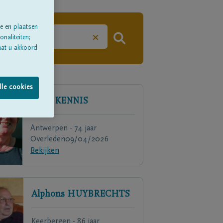
e en plaatsen
×
naliteiten;
aat u akkoord
lle cookies
Chris
KENNIS
Antwerpen - 74 jaar
Overleden
09/04/2026
Bekijken
Alphons
HUYBRECHTS
Keerbergen - 86 jaar