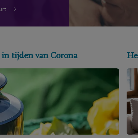
urt
 in tijden van Corona
He