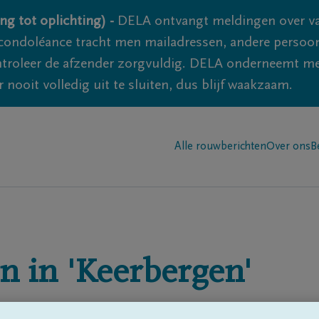
ng tot oplichting) -
DELA ontvangt meldingen over va
ondoléance tracht men mailadressen, andere persoon
controleer de afzender zorgvuldig. DELA onderneemt m
 nooit volledig uit te sluiten, dus blijf waakzaam.
Alle rouwberichten
Over ons
B
n in
'Keerbergen'