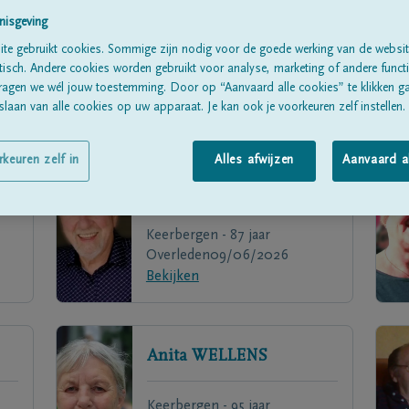
nisgeving
te gebruikt cookies. Sommige zijn nodig voor de goede werking van de websit
sch. Andere cookies worden gebruikt voor analyse, marketing of andere functio
ragen we wél jouw toestemming. Door op “Aanvaard alle cookies” te klikken g
laan van alle cookies op uw apparaat. Je kan ook je voorkeuren zelf instellen.
rkeuren zelf in
Alles afwijzen
Aanvaard a
Karel
AERTS
Keerbergen - 87 jaar
Overleden
09/06/2026
Bekijken
Anita
WELLENS
Keerbergen - 95 jaar