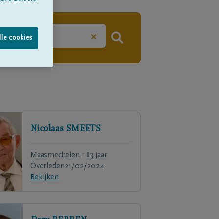
×
lle cookies
Nicolaas
SMEETS
Maasmechelen - 83 jaar
Overleden
21/02/2024
Bekijken