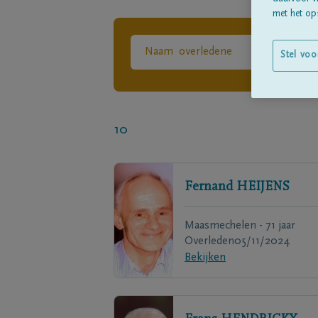
met het ops
Stel voo
10
Fernand
HEIJENS
Maasmechelen - 71 jaar
Overleden
05/11/2024
Bekijken