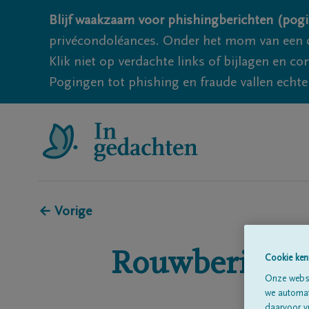
Blijf waakzaam voor phishingberichten (pogi
privécondoléances. Onder het mom van een c
Klik niet op verdachte links of bijlagen en 
Pogingen tot phishing en fraude vallen echter
← Vorige
Rouwberichte
Cookie ken
Onze websi
we automati
daarvoor v