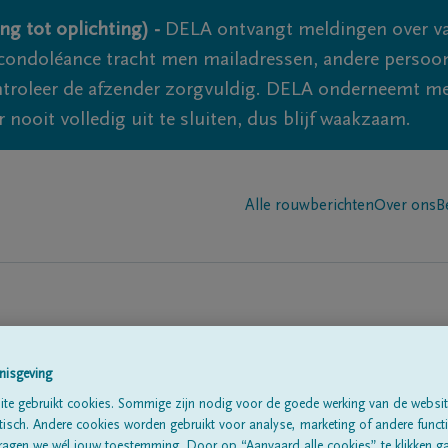
ng tot oplichting) -
DELA ontvangt meldingen over va
ondoléance tracht men mailadressen, andere persoon
controleer de afzender zorgvuldig. DELA onderneemt m
 nooit volledig uit te sluiten, dus blijf waakzaam.
Alle rouwberichten
Over ons
B
n in
'Kotem'
nisgeving
te gebruikt cookies. Sommige zijn nodig voor de goede werking van de websit
sch. Andere cookies worden gebruikt voor analyse, marketing of andere functio
ragen we wél jouw toestemming. Door op “Aanvaard alle cookies” te klikken g