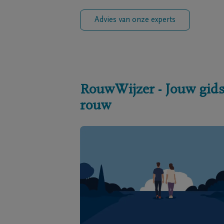
Advies van onze experts
RouwWijzer - Jouw gids
rouw