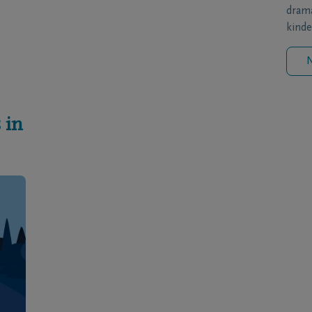
drama
kinde
N
 in