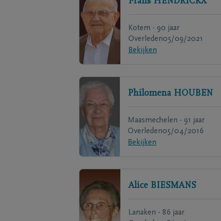
Frans
HENDRICKX
Kotem - 90 jaar
Overleden
05/09/2021
Bekijken
Philomena
HOUBEN
Maasmechelen - 91 jaar
Overleden
05/04/2016
Bekijken
Alice
BIESMANS
Lanaken - 86 jaar