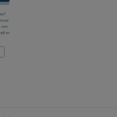
ies?
 rouw
e om
ndt er