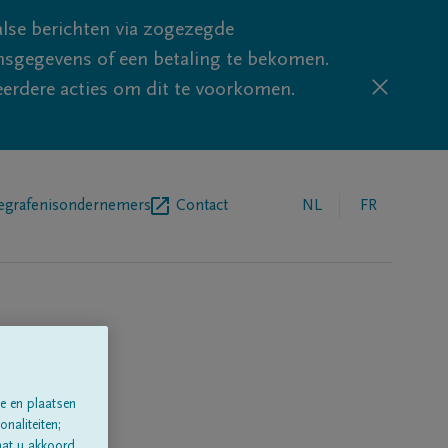
lse berichten via zogezegde
sgegevens of een betaling te bekomen.
eerdere acties om dit te voorkomen.
egrafenisondernemers
Contact
NL
FR
e en plaatsen
naliteiten;
aat u akkoord