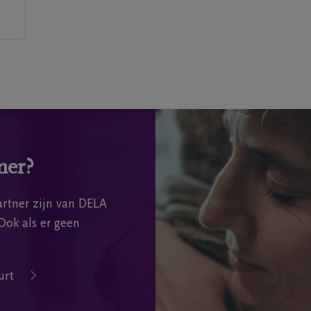
mer?
rtner zijn van DELA
Ook als er geen
urt