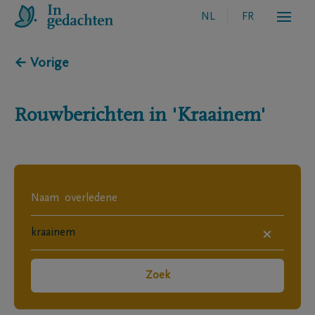
NL
FR
← Vorige
Rouwberichten in
'Kraainem'
×
Zoek