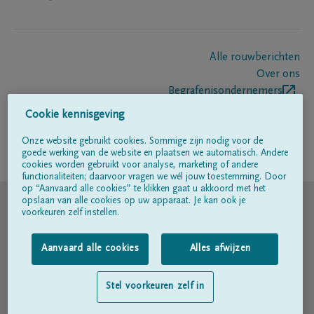
Alle rouwberichten
Over ons
Begrafenisondernemers
Contact
Cookie kennisgeving
Onze website gebruikt cookies. Sommige zijn nodig voor de
goede werking van de website en plaatsen we automatisch. Andere
Volg ons op
cookies worden gebruikt voor analyse, marketing of andere
functionaliteiten; daarvoor vragen we wél jouw toestemming. Door
op “Aanvaard alle cookies” te klikken gaat u akkoord met het
© DELA
opslaan van alle cookies op uw apparaat. Je kan ook je
voorkeuren zelf instellen.
Gebruiksvoorwaarden
Aanvaard alle cookies
Alles afwijzen
Privacyverklaring
Stel voorkeuren zelf in
Toegankelijkheidsverklaring