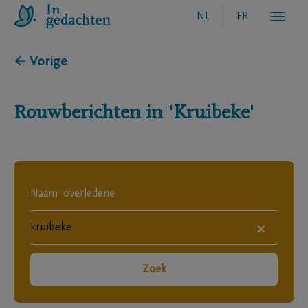
NL
FR
← Vorige
Rouwberichten in
'Kruibeke'
×
Zoek