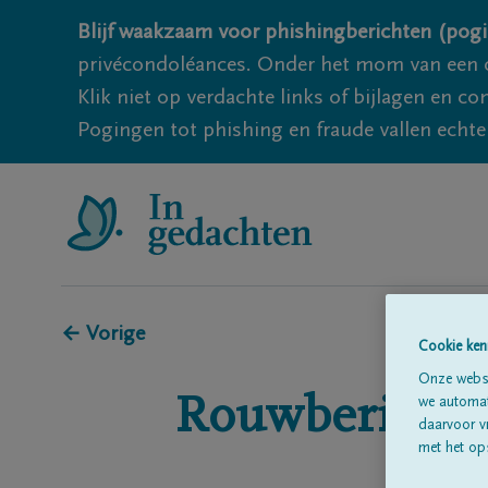
Blijf waakzaam voor phishingberichten (pogi
privécondoléances. Onder het mom van een c
Klik niet op verdachte links of bijlagen en 
Pogingen tot phishing en fraude vallen echter
← Vorige
Cookie ken
Onze websi
Rouwberichte
we automati
daarvoor v
met het ops