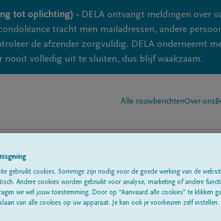
ng tot oplichting) -
DELA ontvangt meldingen over va
ondoléance tracht men mailadressen, andere persoon
controleer de afzender zorgvuldig. DELA onderneemt m
 nooit volledig uit te sluiten, dus blijf waakzaam.
Alle rouwberichten
Over ons
B
nisgeving
te gebruikt cookies. Sommige zijn nodig voor de goede werking van de websit
n in
'La glanerie'
sch. Andere cookies worden gebruikt voor analyse, marketing of andere functio
ragen we wél jouw toestemming. Door op “Aanvaard alle cookies” te klikken g
laan van alle cookies op uw apparaat. Je kan ook je voorkeuren zelf instellen.