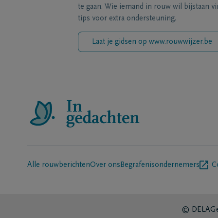
te gaan. Wie iemand in rouw wil bijstaan vi
tips voor extra ondersteuning.
Laat je gidsen op www.rouwwijzer.be
Alle rouwberichten
Over ons
Begrafenisondernemers
C
© DELA
Ge