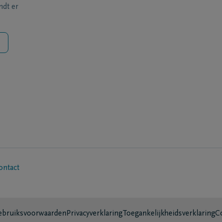
ndt er
ontact
bruiksvoorwaarden
Privacyverklaring
Toegankelijkheidsverklaring
C