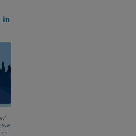
 in
ies?
 rouw
e om