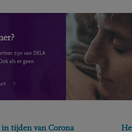
mer?
rtner zijn van DELA
Ook als er geen
urt
 in tijden van Corona
He