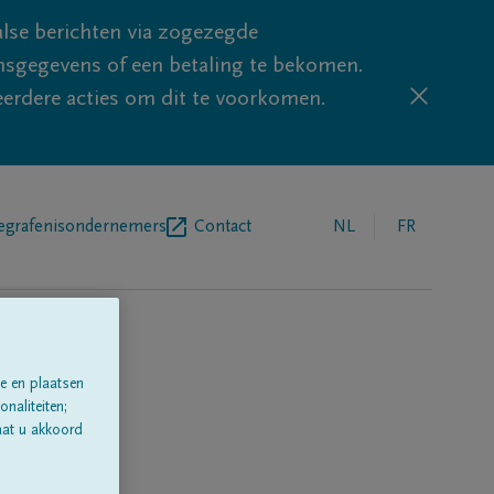
lse berichten via zogezegde
sgegevens of een betaling te bekomen.
eerdere acties om dit te voorkomen.
egrafenisondernemers
Contact
NL
FR
e en plaatsen
naliteiten;
aat u akkoord